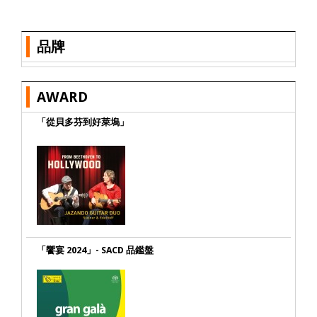
品牌
AWARD
「從貝多芬到好萊塢」
「饗宴 2024」- SACD 品鑑盤