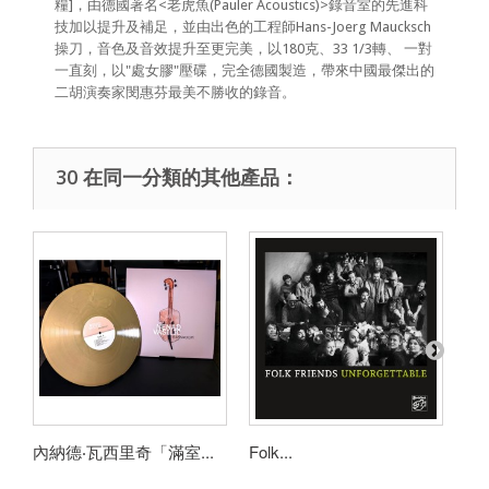
糧]，由德國著名<老虎魚(Pauler Acoustics)>錄音室的先進科
技加以提升及補足，並由出色的工程師Hans-Joerg Maucksch
操刀，音色及音效提升至更完美，以180克、33 1/3轉、 一對
一直刻，以"處女膠"壓碟，完全德國製造，帶來中國最傑出的
二胡演奏家閔惠芬最美不勝收的錄音。
30 在同一分類的其他產品：
內納德‧瓦西里奇「滿室...
Folk...
莎