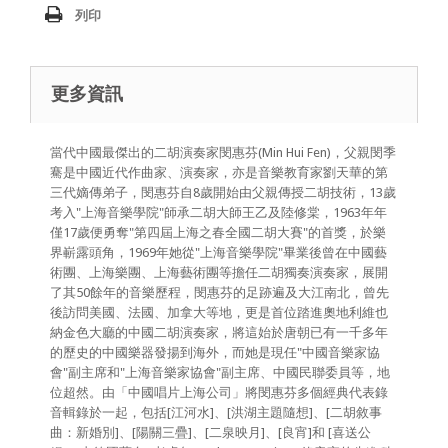
列印
更多資訊
當代中國最傑出的二胡演奏家閔惠芬(Min Hui Fen)，父親閔季
騫是中國近代作曲家、演奏家，亦是音樂教育家劉天華的第
三代嫡傳弟子，閔惠芬自8歲開始由父親傳授二胡技術，13歲
考入"上海音樂學院"師承二胡大師王乙及陸修棠，1963年年
僅17歲便勇奪"第四屆上海之春全國二胡大賽"的首獎，於樂
界嶄露頭角，1969年她從"上海音樂學院"畢業後曾在中國藝
術團、上海樂團、上海藝術團等擔任二胡獨奏演奏家，展開
了其50餘年的音樂歷程，閔惠芬的足跡遍及大江南北，曾先
後訪問美國、法國、加拿大等地，更是首位踏進奧地利維也
納金色大廳的中國二胡演奏家，將這始於唐朝已有一千多年
的歷史的中國樂器發揚到海外，而她是現任"中國音樂家協
會"副主席和"上海音樂家協會"副主席、中國民聯委員等，地
位超然。由「中國唱片上海公司」將閔惠芬多個經典代表錄
音輯錄於一起，包括[江河水]、[洪湖主題隨想]、[二胡敘事
曲：新婚別]、[陽關三疊]、[二泉映月]、[良宵]和 [喜送公