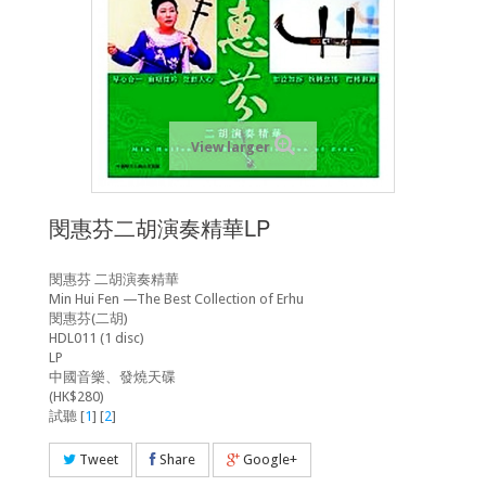
View larger
閔惠芬二胡演奏精華LP
閔惠芬 二胡演奏精華
Min Hui Fen —The Best Collection of Erhu
閔惠芬(二胡)
HDL011 (1 disc)
LP
中國音樂、發燒天碟
(HK$280)
試聽 [
1
] [
2
]
Tweet
Share
Google+