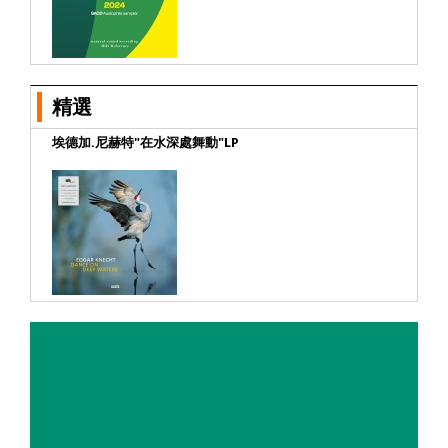
精選
埃德加.尼赫特"在水深處舞動"LP