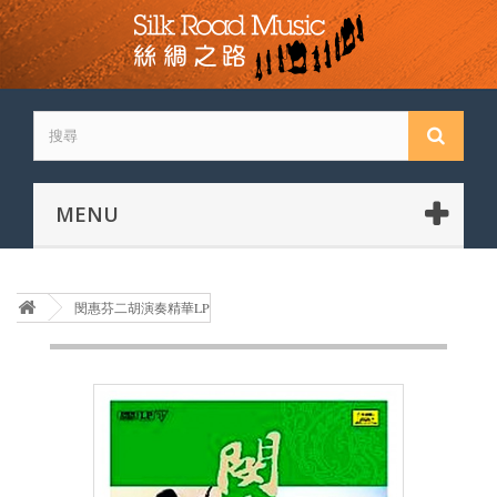
MENU
閔惠芬二胡演奏精華LP