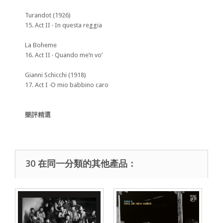
Turandot (1926)
15. Act II ‧ In questa reggia
La Boheme
16. Act II ‧ Quando me’n vo’
Gianni Schicchi (1918)
17. Act I ‧O mio babbino caro
樂評精選
30 在同一分類的其他產品：