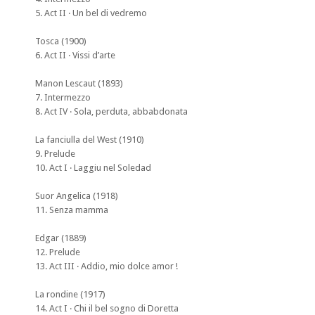
5. Act II ‧ Un bel di vedremo
Tosca (1900)
6. Act II ‧ Vissi d’arte
Manon Lescaut (1893)
7. Intermezzo
8. Act IV ‧ Sola, perduta, abbabdonata
La fanciulla del West (1910)
9. Prelude
10. Act I ‧ Laggiu nel Soledad
Suor Angelica (1918)
11. Senza mamma
Edgar (1889)
12. Prelude
13. Act III ‧ Addio, mio dolce amor !
La rondine (1917)
14. Act I ‧ Chi il bel sogno di Doretta