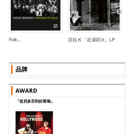
Folk...
莎拉.K 「赴湯蹈火」LP
阿
品牌
AWARD
「從貝多芬到好萊塢」