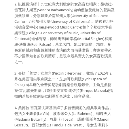
2. 以擅長演繹十九世紀意大利歌劇的女高音歌唱家：桑德拉‧
雷瓦諾夫斯基(Sondra Radvanovsky)自幼便接受嚴格的聲樂及
演藝訓練，分別肄業於南加州大學(University of Southern
California)和加州大學(University of California) 。隨後在坦格
活德音樂中心(Tanglewood Music Centre)和辛辛那提大學音
樂學院(College-Conservatory of Music, University of
Cincinnati)進修聲樂，師隨馬蒂爾‧辛格(Martial Singher)和露
絲‧法爾康(Ruth Falcon)，系出名門。她以有深度、精緻、多
色彩的聲線和富戲劇性的表演能力而備受讚賞，亦為她帶來
不少國際知名的歌劇奬項，是現今最具實力的女高音歌演員
之一。
3. 專輯「普契：女主角(Puccini : Heroines)」收錄了2025年2
月在美國頂尖歌劇院之一：芝加哥歌劇院(Lyric Opera of
Chicago)舉辦的全普契尼歌劇音樂會現場錄音。主角是桑德
拉‧雷瓦諾夫斯基，聯袂由安立奎‧馬佐拉(Enrique Mazzola)指
揮的芝加哥歌劇院歌劇團配合演出，陣容鼎盛。
4. 桑德拉‧雷瓦諾夫斯基演繹了多首普契尼的經典歌劇作品，
包括女巫舞者(Le Villi)、波希米亞人(La Bohème)、蝴蝶夫人
(Madama Butterfly)、托斯卡(Tosca)、瑪儂‧雷斯考(Manon
Lescaut)、西部女郎(La Fanciulla del West)、修女安潔莉卡