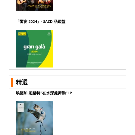
「饗宴 2024」- SACD 品鑑盤
精選
埃德加.尼赫特"在水深處舞動"LP