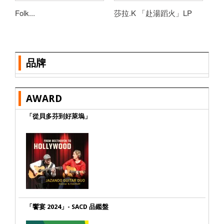
Folk...
莎拉.K 「赴湯蹈火」LP
阿
品牌
AWARD
「從貝多芬到好萊塢」
「饗宴 2024」- SACD 品鑑盤