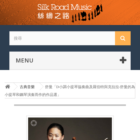
MENU
古典音樂
舒曼「D小調小提琴協奏曲及羅伯特與克拉拉‧舒曼的為
小提琴和鋼琴演奏而作的作品選」