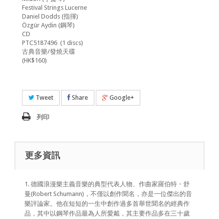
Festival Strings Lucerne
Daniel Dodds (指揮)
Özgür Aydin (鋼琴)
CD
PTC5187496 (1 discs)
古典音樂/發燒天碟
(HK$160)
Tweet
Share
Google+
列印
更多資訊
1. 德國浪漫樂主義音樂的典型代表人物、作曲家羅伯特・舒
曼(Robert Schumann)，不僅以創作聞名，亦是一位傑出的音
樂評論家。他在短短的一生中創作過多首舉世聞名的經典作
品，其中以鋼琴作品最為人所愛戴，其主要作品多在三十歲