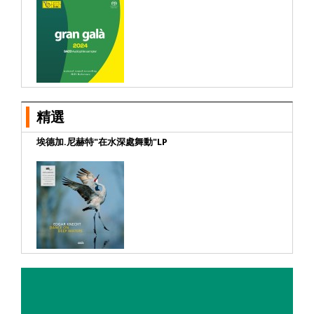
精選
埃德加.尼赫特"在水深處舞動"LP