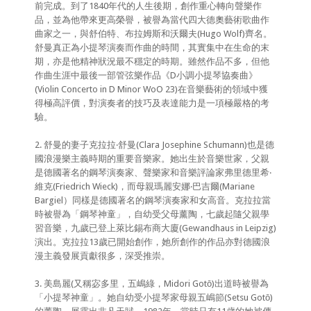
前完成。到了1840年代的人生後期，創作重心轉向聲樂作
品，並為他帶來更高榮譽，被譽為當代四大德奧藝術歌曲作
曲家之一，與舒伯特、布拉姆斯和沃爾夫(Hugo Wolf)齊名。
舒曼真正為小提琴演奏而作曲的時間，其實集中在生命的末
期，亦是他精神狀況最不穩定的時期。雖然作品不多，但他
作曲生涯中最後一部管弦樂作品《D小調小提琴協奏曲》
(Violin Concerto in D Minor WoO 23)在音樂藝術的領域中獲
得極高評價，對演奏者的技巧及表達能力是一項極嚴格的考
驗。
2. 舒曼的妻子克拉拉‧舒曼(Clara Josephine Schumann)也是德
國浪漫樂主義時期的重要音樂家。她出生於音樂世家，父親
是德國著名的鋼琴演奏家、聲樂家和音樂評論家弗里德里希‧
維克(Friedrich Wieck)，而母親瑪麗安娜‧巴吉爾(Mariane
Bargiel）同樣是德國著名的鋼琴演奏家和女高音。克拉拉當
時被譽為「鋼琴神童」，自幼受父母薰陶，七歲起隨父親學
習音樂，九歲已登上萊比錫布商大廈(Gewandhaus in Leipzig)
演出。克拉拉13歲已開始創作，她所創作的作品亦對德國浪
漫主義發展貢獻很多，深受推崇。
3. 美島麗(又稱宓多里，五嶋綠，Midori Gotō)出道時被譽為
「小提琴神童」。她自幼受小提琴家母親五嶋節(Setsu Gotō)