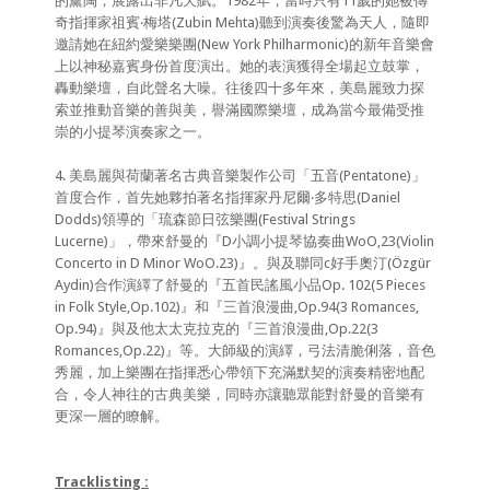
的薰陶，展露出非凡天賦。1982年，當時只有11歲的她被傳
奇指揮家祖賓‧梅塔(Zubin Mehta)聽到演奏後驚為天人，隨即
邀請她在紐約愛樂樂團(New York Philharmonic)的新年音樂會
上以神秘嘉賓身份首度演出。她的表演獲得全場起立鼓掌，
轟動樂壇，自此聲名大噪。往後四十多年來，美島麗致力探
索並推動音樂的善與美，譽滿國際樂壇，成為當今最備受推
崇的小提琴演奏家之一。
4. 美島麗與荷蘭著名古典音樂製作公司「五音(Pentatone)」
首度合作，首先她夥拍著名指揮家丹尼爾‧多特思(Daniel
Dodds)領導的「琉森節日弦樂團(Festival Strings
Lucerne)」，帶來舒曼的『D小調小提琴協奏曲WoO,23(Violin
Concerto in D Minor WoO.23)』。與及聯同c好手奧汀(Özgür
Aydin)合作演繹了舒曼的『五首民謠風小品Op. 102(5 Pieces
in Folk Style,Op.102)』和『三首浪漫曲,Op.94(3 Romances,
Op.94)』與及他太太克拉克的『三首浪漫曲,Op.22(3
Romances,Op.22)』等。大師級的演繹，弓法清脆俐落，音色
秀麗，加上樂團在指揮悉心帶領下充滿默契的演奏精密地配
合，令人神往的古典美樂，同時亦讓聽眾能對舒曼的音樂有
更深一層的瞭解。
Tracklisting :