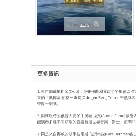
View larger
更多資訊
1. 來自挪威奧斯陸(Oslo)，身兼作曲和琴鍵手的奧德蓋‧
立的「奧德蓋‧伯格三重奏(Oddgeir Berg Tri
聲爵士樂隊。
2. 樂隊現時的低音大提琴手奧頓‧拉莫(Audun Ra
能演奏多種不同類別的音樂包括世界音樂、爵士、藍調和
3. 同是來自挪威的鼓手拉爾斯‧伯恩特森(Lars Ber