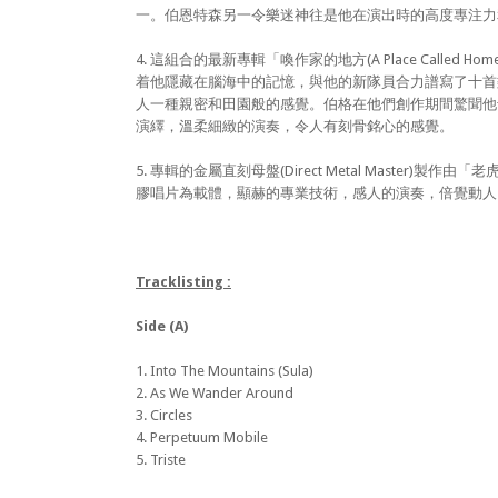
一。伯恩特森另一令樂迷神往是他在演出時的高度專注力
4. 這組合的最新專輯「喚作家的地方(A Place Calle
着他隱藏在腦海中的記憶，與他的新隊員合力譜寫了十首
人一種親密和田園般的感覺。伯格在他們創作期間驚聞他
演繹，溫柔細緻的演奏，令人有刻骨銘心的感覺。
5. 專輯的金屬直刻母盤(Direct Metal Master)製作由
膠唱片為載體，顯赫的專業技術，感人的演奏，倍覺動人
Tracklisting :
Side (A)
1. Into The Mountains (Sula)
2. As We Wander Around
3. Circles
4. Perpetuum Mobile
5. Triste