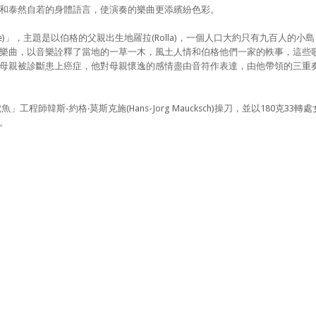
和泰然自若的身體語言，使演奏的樂曲更添繽紛色彩。
d Home)」，主題是以伯格的父親出生地羅拉(Rolla)，一個人口大約只有九百人的小
樂曲，以音樂詮釋了當地的一草一木，風土人情和伯格他們一家的軼事，這些
母親被診斷患上癌症，他對母親懷逸的感情盡由音符作表達，由他帶領的三重
「老虎魚」工程師韓斯-約格‧莫斯克施(Hans-Jorg Maucksch)操刀，並以180克33轉
。