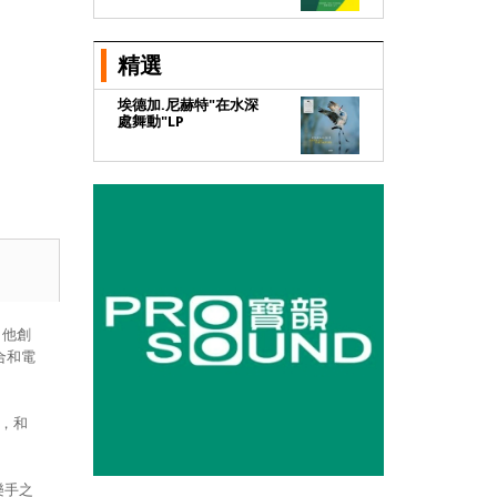
精選
埃德加.尼赫特"在水深
處舞動"LP
。他創
合和電
性，和
樂手之