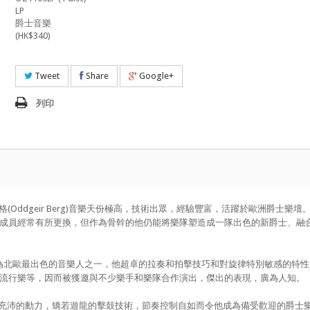
LP
爵士音樂
(HK$340)
Tweet
Share
Google+
列印
伯格(Oddgeir Berg)音樂天份極高，技術出眾，經驗豐富，活躍於歐洲爵士樂壇
o)」雖然隊內成員經常有所更換，但作為骨幹的他仍能將樂隊塑造成一隊出色的新爵士、融
mo)被譽為北歐最出色的音樂人之一，他超卓的拉奏和拍擊技巧和對旋律特別敏感的特
流行樂等，因而被獲邀與不少樂手和樂隊合作演出，傑出的表現，廣為人知。
ntsen)以充沛的動力，矯若遊龍的擊鼓技術，節奏控制自如而令他成為備受歡迎的爵士