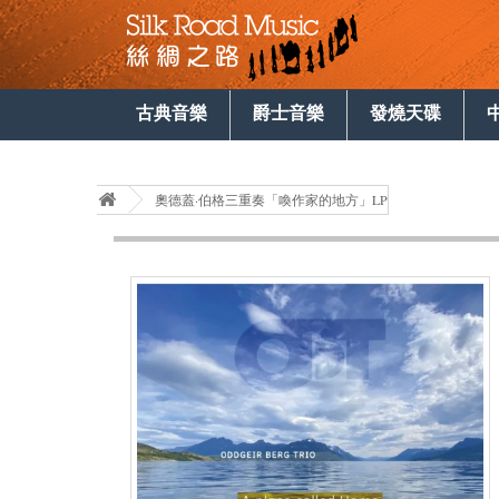
古典音樂
爵士音樂
發燒天碟
奧德蓋·伯格三重奏「喚作家的地方」LP