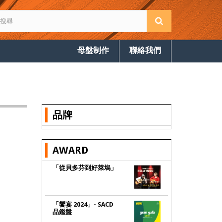
母盤制作
聯絡我們
品牌
AWARD
「從貝多芬到好萊塢」
「饗宴 2024」- SACD
品鑑盤