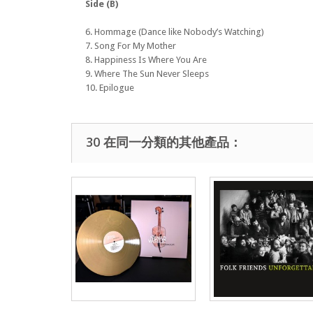
Side (B)
6. Hommage (Dance like Nobody’s Watching)
7. Song For My Mother
8. Happiness Is Where You Are
9. Where The Sun Never Sleeps
10. Epilogue
30 在同一分類的其他產品：