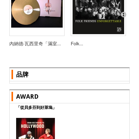
內納德‧瓦西里奇「滿室...
Folk...
莎
品牌
AWARD
「從貝多芬到好萊塢」