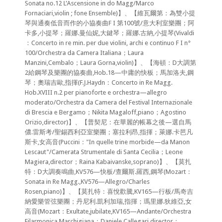
Sonata no.12 L’Ascensione in do Magg/Marco
Fornaciari,violin ; fone Ensemble)】、【維瓦爾第：為雙小提
琴與通奏低音而作的小協奏曲F I 第100號/意大利室樂團；阿
卡多,小提琴；羅娜.曼仙妮,大鍵琴；羅娜.古納,小提琴(Vivaldi
：Concerto in re min. per due violini, archi e continuo F I n°
100/Orchestra da Camera Italiana；Laura
Manzini,Cembalo；Laura Gorna,violin)】、【海頓：D大調第
2給鋼琴及樂團的協奏曲,Hob.18—中庸的快板；馬加洛夫,鋼
琴；奧瑞吉歐,指揮(F.J.Haydn：Concerto in Re Magg.
Hob.XVIII n.2 per pianoforte e orchestra—allegro
moderato/Orchestra da Camera del Festival Internazionale
di Brescia e Bergamo；Nikita Magaloff,piano；Agostino
Orizio,director)】、【普契尼：在華麗的帳幕之後—選自馬
儂.雷斯考/聖錫西利亞室樂團；塞拉利昂,指揮；萊娜.卡芭凡
斯卡,女高音(Puccini："In quelle trine morbide—da Manon
Lescaut"/Camerata Strumentale di Santa Cecilia；Leone
Magiera,director；Raina Kabaivanske,soprano)】、【莫扎
特：D大調奏鳴曲,KV576—快板/查爾斯.羅西,鋼琴(Mozart：
Sonata in Re Magg.,KV576—Allegro/Charles
Rosen,piano)】、【莫扎特：喜悅歡騰,KV165—行板/馬奇吉
納愛樂管弦樂團；丹尼利.凱利加瑞,指揮；瑪里娜.狄維亞,女
高音(Mozart：Exultate,jubilate,KV165—Andante/Orchestra
Filarmonica Marchigiana；Daniele Callegari,director；