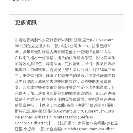
更多資訊
由著名音樂製作人及錄音師朱利安.凱薩.里奇(Giulio Cesare
Ricci)所創立之意大利「豐力唱片公司(fone)」彷眼已經30
年，多年來他對錄製古典音樂有他的一套獨特見解和方法，
而採用的器材十分嚴格，擺放的位置極為考究，因此其製作
的音效別具特色，音場深廣，定位清晰，得到古典樂迷衷心
地追隨，口碑載道。為慶祝「豐力唱片公司」創立30成立週
年，里奇特別精心挑選了10首樂章的選段乃最能代表他在錄
音界取得驕人成就的古典樂歌曲製作，這些樂曲無論是獨
奏、合奏或室樂演奏都能將每件樂器的定位清楚地顯現，音
色優美，加上演奏者皆是著名的獨奏家或樂隊，因此這專輯
被歐洲的樂評人推許為年度的美樂鑑賞盤。被挑選在這專輯
的樂章包括；【佚名：歡欣曲/蒙蒂卡塞斯諾修道院合唱團；
斯特凡諾.康科迪亞,指揮(Anonymous："Gaudeamus"/Coro
dei Monaci Abbazia di Montecassino ; Stefano
Concordia,director)】、【比貝爾：C大調第12奏鳴曲/弗勒施
亞里,小提琴；"豐力"合奏團(Heinrich Ignaz Franz von Biber：