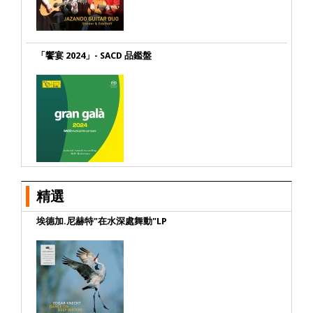
「饗宴 2024」- SACD 品鑑盤
精選
埃德加.尼赫特"在水深處舞動"LP