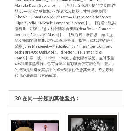
Mariella Devia,Soprano)】、【肖邦：G小調大提琴協奏曲,作
品.65—有活力的快板/菲力彼尼,大提琴；甘柏尼拉,鋼琴
(Chopin：Sonata op.65 Scherzo—Allegro con brio/Rocco
Filippini,cello；Michele Campanella,piano)】、【羅塔：弦樂
協奏曲—諧謔曲/意大利音樂家合奏團(Nina Rota：Concerto
per archi,Scherzo/I Musici)】、【馬斯奈：泰伊思—給小提
琴及樂團的冥想曲/烏托.烏季,小提琴、指揮；羅馬愛樂管弦
樂團(Jules Massenet—Meditation da "Thais" per violin and
orchestra/Uto Ughi,violin、director；I Filarmonici di
Roma)】等，以33 1/3轉、180克，處女膠為載體、全球限量
496張黑膠盤發行，你可從這些精彩演奏便可體會到「豐力」
的成功是里奇及其旗下的眾音樂家他們憑其天賦、努力鑽研
和用心地創造出來的成果。
30 在同一分類的其他產品：