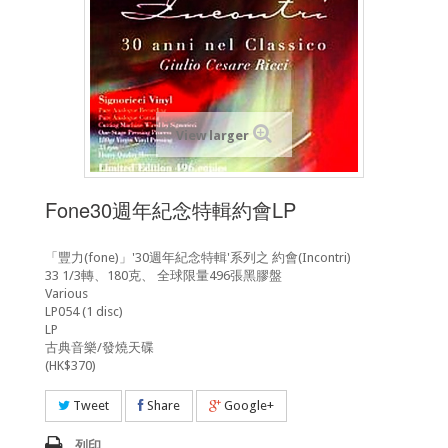
View larger
Fone30週年紀念特輯約會LP
「豐力(fone)」'30週年紀念特輯'系列之 約會(Incontri)
33 1/3轉、180克、 全球限量496張黑膠盤
Various
LP054 (1 disc)
LP
古典音樂/發燒天碟
(HK$370)
Tweet
Share
Google+
列印