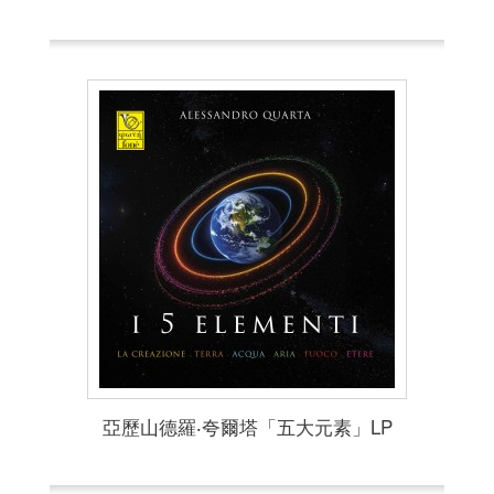
亞歷山德羅‧夸爾塔「五大元素」LP