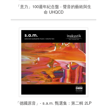
「意力」100週年紀念盤 - 聲音的藝術與生
命 UHQCD
「德國原音」- s.a.m. 甄選集：第二輯 2LP