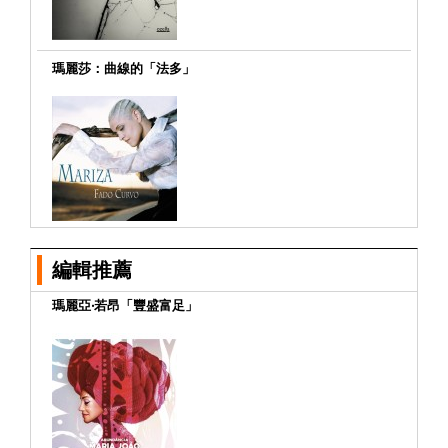
瑪麗莎：曲線的「法多」
編輯推薦
瑪麗亞‧若昂「豐盛富足」