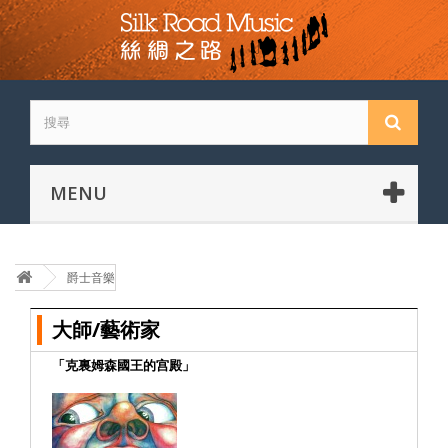
MENU
爵士音樂
大師/藝術家
「克裏姆森國王的宫殿」