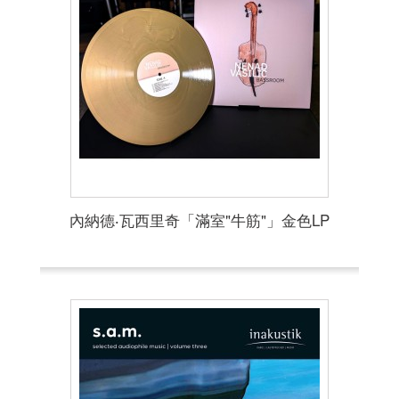
內納德‧瓦西里奇「滿室"牛筋"」金色LP