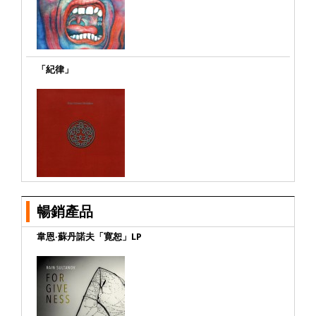
「紀律」
暢銷產品
韋恩·蘇丹諾夫「寛恕」LP