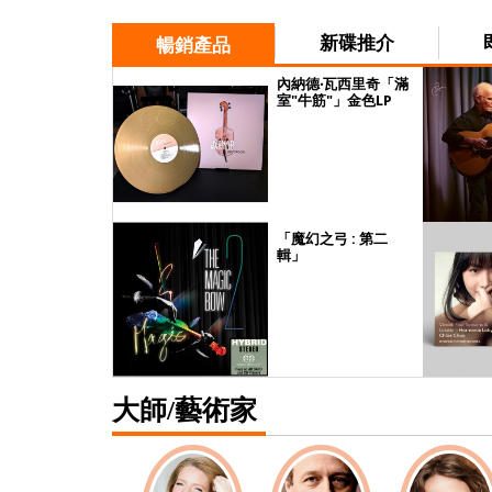
新碟推介
暢銷產品
內納德‧瓦西里奇「滿
室"牛筋"」金色LP
「魔幻之弓 : 第二
輯」
大師/藝術家