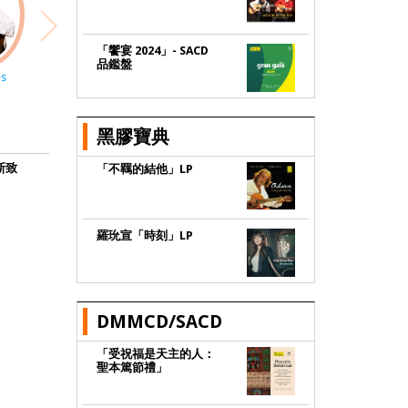
「饗宴 2024」- SACD
品鑑盤
es
Allan Taylor
Yuko Mabuchi
Al De Miola
Olivia 
黑膠寶典
斯致
「不羈的結他」LP
羅玧宣「時刻」LP
DMMCD/SACD
「受祝福是天主的人：
聖本篤節禮」