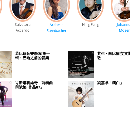
Salvatore
Ning Feng
Johann
Arabella
Accardo
Moser
Steinbacher
萊比錫音樂學院 第一
共生 • 向比爾‧艾文
輯：巴哈之前的音樂
敬
肖斯塔科維奇「前奏曲
劉嘉卓「獨白」
與賦格, 作品87」