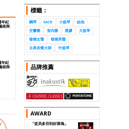
標籤：
週年紀
鋼琴
SACD
小提琴
結他
的藝術與
交響樂
室內樂
黑膠
大提琴
發燒女聲
發燒男聲
古典音樂大師
中提琴
週年紀
品牌推薦
的藝術與
AWARD
「從貝多芬到好萊塢」