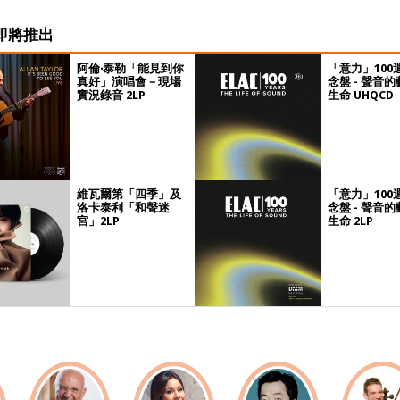
即將推出
阿倫‧泰勒「能見到你
「意力」100
真好」演唱會－現場
念盤 - 聲音
實況錄音 2LP
生命 UHQCD
維瓦爾第「四季」及
「意力」100
洛卡泰利「和聲迷
念盤 - 聲音
宮」2LP
生命 2LP